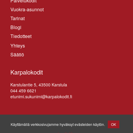
Palvelukodit
Vuokra-asunnot
Tarinat
Blogi
Tiedotteet
Yhteys
Säätiö
Karpalokodit
Kars­tu­lan­tie 5, 43500 Karstula
044 459 6621
etunimi.sukunimi@karpalokodit.fi
© Karstulan hyvinvointipalvelusäätiö SR 2026
. Kaikki
Käyttämällä verkkosivujamme hyväksyt evästeiden käytön.
OK
oikeudet pidätetään.
|
Design:
Rotia