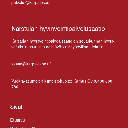
palvelut@karpalokodit.fi
Karstulan hyvinvointipalvelusäätiö
Kars­tu­lan hy­vin­voin­ti­pal­ve­lusää­tiö on seu­tu­kun­nan hy­vin­
voin­tia ja asu­mis­ta edis­tä­vä yleis­hyö­dyl­li­nen toimija.
saatio@karpalokodit.fi
Vuo­kra-asun­to­jen kiin­teis­tö­huol­to: Kar­hus Oy (
0400 660
780
)
Sivut
Etusivu