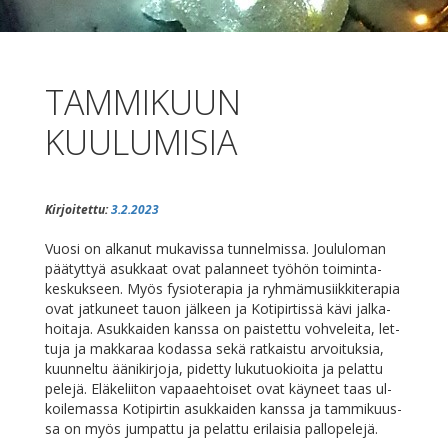
TAMMIKUUN
KUULUMISIA
Kirjoitettu:
3.2.2023
Vuo­si on al­ka­nut mu­ka­vis­sa tun­nel­mis­sa. Jou­lu­lo­man
pää­tyt­tyä asuk­kaat ovat pa­lan­neet työ­hön toi­min­ta­
kes­kuk­seen. Myös fy­sio­te­ra­pia ja ryh­mä­musiik­ki­te­ra­pia
ovat jat­ku­neet tauon jäl­keen ja Ko­ti­pir­tis­sä kä­vi jal­ka­
hoi­ta­ja. Asuk­kai­den kans­sa on pais­tet­tu voh­ve­lei­ta, let­
tu­ja ja mak­ka­raa ko­das­sa se­kä rat­kais­tu ar­voi­tuk­sia,
kuun­nel­tu ää­ni­kir­jo­ja, pi­det­ty lu­ku­tuo­kioi­ta ja pe­lat­tu
pe­le­jä. Elä­ke­lii­ton va­paa­eh­toi­set ovat käy­neet taas ul­
koi­le­mas­sa Ko­ti­pir­tin asuk­kai­den kans­sa ja tam­mi­kuus­
sa on myös jum­pat­tu ja pe­lat­tu eri­lai­sia pallopelejä.