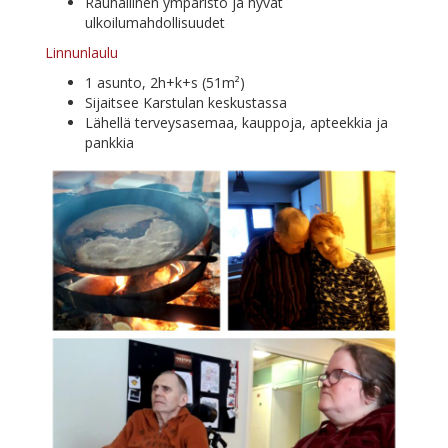
Rau­hal­li­nen ym­pä­ris­tö ja hy­vät
ulkoilumahdollisuudet
Lin­nun­lau­lu
1 asun­to, 2h+k+s (51m²)
Si­jait­see Kars­tu­lan keskustassa
Lä­hel­lä ter­veys­a­se­maa, kaup­po­ja, ap­teek­kia ja
pankkia