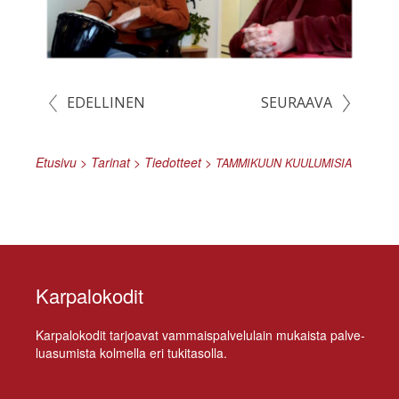
EDELLINEN
SEURAAVA
Etusivu
>
Tarinat
>
Tiedotteet
>
TAMMIKUUN
KUULUMISIA
Karpalokodit
Kar­pa­lo­ko­dit tar­joa­vat vam­mais­pal­ve­lu­lain mu­kais­ta pal­ve­
lua­su­mis­ta kol­mel­la eri tukitasolla.