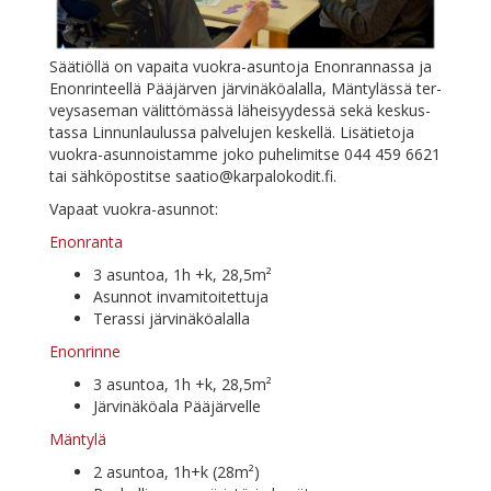
Sää­tiöl­lä on va­pai­ta vuo­kra-asun­to­ja Enon­ran­nas­sa ja
Enon­rin­teel­lä Pää­jär­ven jär­vi­nä­kö­alal­la, Män­ty­läs­sä ter­
veys­a­se­man vä­lit­tö­mäs­sä lä­hei­syy­des­sä se­kä kes­kus­
tas­sa Lin­nun­lau­lus­sa pal­ve­lu­jen kes­kel­lä. Li­sä­tie­to­ja
vuo­kra-asun­nois­tam­me jo­ko pu­he­li­mit­se 044 459 6621
tai säh­kö­pos­tit­se
saatio@karpalokodit.fi
.
Va­paat vuokra-asunnot:
Enon­ran­ta
3 asun­toa, 1h +k, 28,5m²
Asun­not invamitoitettuja
Te­ras­si järvinäköalalla
Enon­rin­ne
3 asun­toa, 1h +k, 28,5m²
Jär­vi­nä­kö­ala Pääjärvelle
Män­ty­lä
2 asun­toa, 1h+k (28m²)