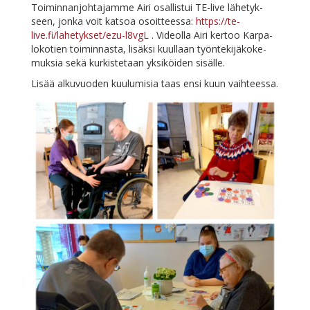
Toi­min­nan­joh­ta­jam­me Ai­ri osal­lis­tui TE-li­ve lä­he­tyk­
seen, jon­ka voit kat­soa osoit­tees­sa:
https://te-
live.fi/lahetykset/ezu-l8vgL
. Vi­deol­la Ai­ri ker­too Kar­pa­
lo­ko­tien toi­min­nas­ta, li­säk­si kuul­laan työn­te­ki­jä­ko­ke­
muk­sia se­kä kur­kis­te­taan yk­si­köi­den sisälle.
Li­sää al­ku­vuo­den kuu­lu­mi­sia taas en­si kuun vaihteessa.