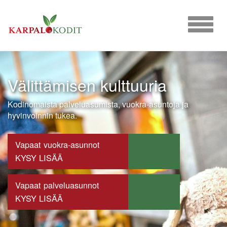
Siirry
suoraan
Valikko
sisältöön
painike
Välittämisen kulttuuria
Kodinomaista palveluasumista, vuokra-asuntoja ja
hyvinvoinnin tukea.
Vapaat vuokra-asunnot
KYSY LISÄÄ
Vapaat palveluasunnot
KYSY LISÄÄ