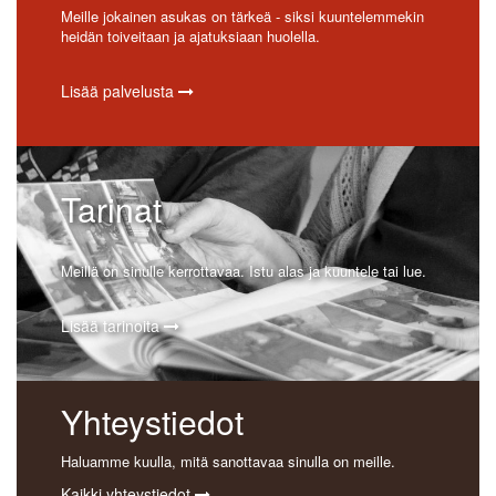
Meille jokainen asukas on tärkeä - siksi kuuntelemmekin
heidän toiveitaan ja ajatuksiaan huolella.
Lisää palvelusta
Tarinat
Meillä on sinulle kerrottavaa. Istu alas ja kuuntele tai lue.
Lisää tarinoita
Yhteystiedot
Haluamme kuulla, mitä sanottavaa sinulla on meille.
Kaikki yhteystiedot