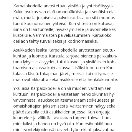
Kar­pa­lo­ko­deil­la ar­vos­te­taan yk­si­löä ja yh­tei­söl­li­syyt­tä.
Ku­kin asu­kas saa elää oman­nä­köis­tä ja it­se­näis­tä elä­
mää, mut­ta jo­kai­ses­ta pal­ve­lu­ko­dis­ta on sil­ti muo­dos­
tu­nut ko­din­omai­nen yh­tei­sö. Kun yh­tei­sö on ko­toi­sa,
sii­nä on ti­laa tun­teil­le, hy­väk­sy­mi­sel­le ja avoi­mel­le kes­
kus­te­lul­le. Vam­mais­ten pal­ve­lua­su­mi­nen Kar­pa­lo­ko­
deil­laon teh­ty tur­val­li­sek­si ja kodinomaiseksi.
Asuk­kai­den li­säk­si Kar­pa­lo­ko­deil­la ar­vos­te­taan seu­tu­
kun­taa ja luon­toa. Kars­tu­la tar­jo­aa pie­ne­nä paik­ka­kun­
ta­na ly­hyet etäi­syy­det, tu­tut kas­vot ja yk­si­löl­li­sen koh­
taa­mi­sen asias­sa kuin asias­sa. Li­säk­si luon­to on Kars­
tu­las­sa läs­nä: ta­ka­pi­han järvi‑, met­sä- tai niit­ty­mai­se­
mat ovat rik­kaut­ta se­kä asuk­kail­le et­tä henkilökunnalle.
Yk­si asia Kar­pa­lo­ko­deil­la on yli mui­den: vä­lit­tä­mi­sen
kult­tuu­ri. Kar­pa­lo­ko­deil­la vä­li­te­tään hen­ki­lö­kun­nan hy­
vin­voin­nis­ta, asuk­kai­den it­se­mää­rää­mi­soi­keu­des­ta ja
omais­hoi­ta­jien jak­sa­mi­ses­ta. Vä­lit­tä­mi­nen nä­kyy se­kä
pää­tös­ta­sol­la et­tä asuk­kai­den ar­jes­sa. Kun oh­jaa­ja
kuun­te­lee ja vä­lit­tää, asuk­kaan tar­peet tu­le­vat huo­
mioi­duik­si ja hä­nen on hy­vä ol­la. Kun esi­hen­ki­lö huo­
mioi työn­te­ki­jöi­den­sä toi­veet, työn­te­ki­jät jak­sa­vat pa­