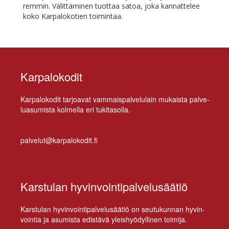
rem­min. Vä­lit­tä­mi­nen tuot­taa sa­toa, jo­ka kan­nat­te­lee
ko­ko Kar­pa­lo­ko­tien toimintaa.
Karpalokodit
Kar­pa­lo­ko­dit tar­joa­vat vam­mais­pal­ve­lu­lain mu­kais­ta pal­ve­
lua­su­mis­ta kol­mel­la eri tukitasolla.
palvelut@karpalokodit.fi
Karstulan hyvinvointipalvelusäätiö
Kars­tu­lan hy­vin­voin­ti­pal­ve­lusää­tiö on seu­tu­kun­nan hy­vin­
voin­tia ja asu­mis­ta edis­tä­vä yleis­hyö­dyl­li­nen toimija.