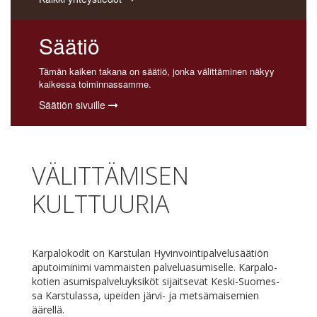
Säätiö
Tämän kaiken takana on säätiö, jonka välittäminen näkyy
kaikessa toiminnassamme.
Säätiön sivuille
VÄLITTÄMISEN
KULTTUURIA
Kar­pa­lo­ko­dit on Kars­tu­lan Hy­vin­voin­ti­pal­ve­lusää­tiön
apu­toi­mi­ni­mi vam­mais­ten pal­ve­lua­su­mi­sel­le. Kar­pa­lo­
ko­tien asu­mis­pal­ve­lu­yk­si­köt si­jait­se­vat Kes­ki-Suo­mes­
sa Kars­tu­las­sa, upei­den jär­vi- ja met­sä­mai­se­mien
äärellä.