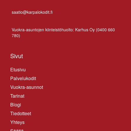
saatio@karpalokodit.fi
Vuo­kra-asun­to­jen kiin­teis­tö­huol­to: Kar­hus Oy (
0400 660
780
)
Sivut
Etusivu
Palvelukodit
Vuokra-asunnot
Tarinat
Blogi
Tiedotteet
Yhteys
Säätiö