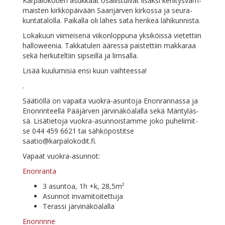
Kar­pa­lo­ko­tien asuk­kaat osal­lis­tui­vat li­säk­si ke­hi­tys­vam­
mais­ten kirk­ko­päi­vään Saa­ri­jär­ven kir­kos­sa ja seu­ra­
kun­ta­ta­lol­la. Pai­kal­la oli lä­hes sa­ta hen­keä lähikunnista.
Lo­ka­kuun vii­mei­se­nä vii­kon­lop­pu­na yk­si­köis­sä vie­tet­tiin
hal­lowee­nia. Tak­ka­tu­len ää­res­sä pais­tet­tiin mak­ka­raa
se­kä her­ku­tel­tiin sip­seil­lä ja limsalla.
Li­sää kuu­lu­mi­sia en­si kuun vaihteessa!
.
Sää­tiöl­lä on va­pai­ta vuo­kra-asun­to­ja Enon­ran­nas­sa ja
Enon­rin­teel­lä Pää­jär­ven jär­vi­nä­kö­alal­la se­kä Män­ty­läs­
sä. Li­sä­tie­to­ja vuo­kra-asun­nois­tam­me jo­ko pu­he­li­mit­
se 044 459 6621 tai säh­kö­pos­tit­se
saatio@karpalokodit.fi
.
Va­paat vuokra-asunnot:
Enon­ran­ta
3 asun­toa, 1h +k, 28,5m²
Asun­not invamitoitettuja
Te­ras­si järvinäköalalla
Enon­rin­ne