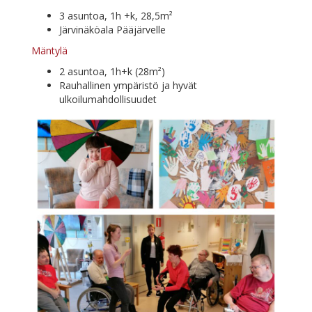
3 asun­toa, 1h +k, 28,5m²
Jär­vi­nä­kö­ala Pääjärvelle
Män­ty­lä
2 asun­toa, 1h+k (28m²)
Rau­hal­li­nen ym­pä­ris­tö ja hy­vät
ulkoilumahdollisuudet