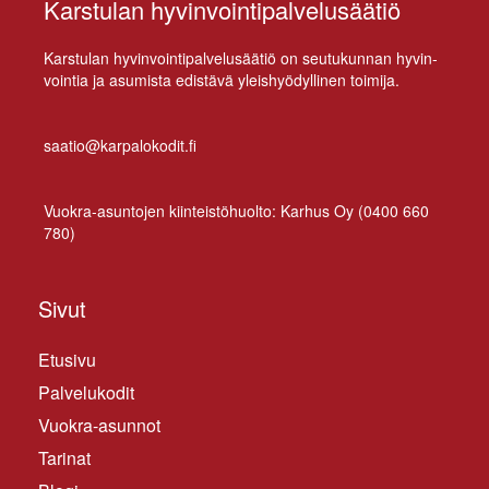
Karstulan hyvinvointipalvelusäätiö
Kars­tu­lan hy­vin­voin­ti­pal­ve­lusää­tiö on seu­tu­kun­nan hy­vin­
voin­tia ja asu­mis­ta edis­tä­vä yleis­hyö­dyl­li­nen toimija.
saatio@karpalokodit.fi
Vuo­kra-asun­to­jen kiin­teis­tö­huol­to: Kar­hus Oy (
0400 660
780
)
Sivut
Etusivu
Palvelukodit
Vuokra-asunnot
Tarinat