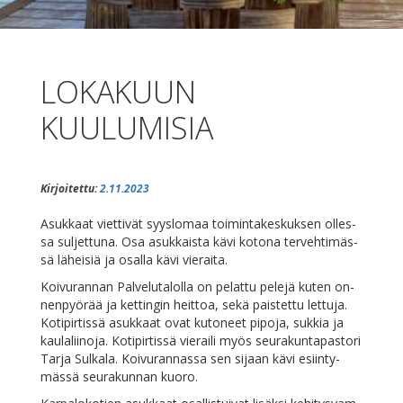
LOKAKUUN
KUULUMISIA
Kirjoitettu:
2.11.2023
Asuk­kaat viet­ti­vät syys­lo­maa toi­min­ta­kes­kuk­sen ol­les­
sa sul­jet­tu­na. Osa asuk­kais­ta kä­vi ko­to­na ter­veh­ti­mäs­
sä lä­hei­siä ja osal­la kä­vi vieraita.
Koi­vu­ran­nan Pal­ve­lu­ta­lol­la on pe­lat­tu pe­le­jä ku­ten on­
nen­pyö­rää ja ket­tin­gin heit­toa, se­kä pais­tet­tu let­tu­ja.
Ko­ti­pir­tis­sä asuk­kaat ovat ku­to­neet pi­po­ja, suk­kia ja
kau­la­lii­no­ja. Ko­ti­pir­tis­sä vie­rai­li myös seu­ra­kun­ta­pas­to­ri
Tar­ja Sul­ka­la. Koi­vu­ran­nas­sa sen si­jaan kä­vi esiin­ty­
mäs­sä seu­ra­kun­nan kuoro.