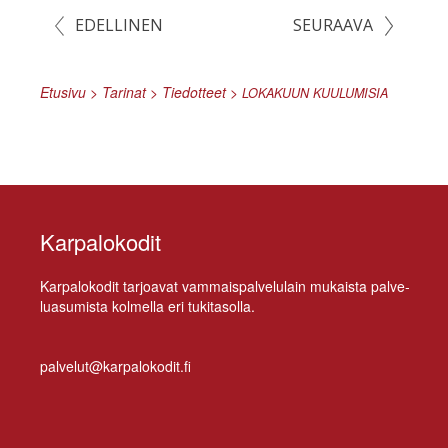
EDELLINEN
SEURAAVA
Etusivu
>
Tarinat
>
Tiedotteet
>
LOKAKUUN
KUULUMISIA
Karpalokodit
Kar­pa­lo­ko­dit tar­joa­vat vam­mais­pal­ve­lu­lain mu­kais­ta pal­ve­
lua­su­mis­ta kol­mel­la eri tukitasolla.
palvelut@karpalokodit.fi