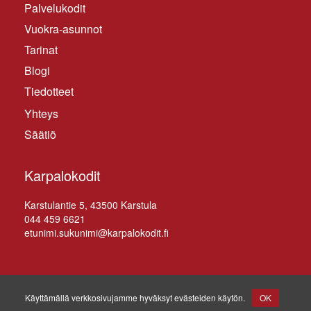
Palvelukodit
Vuokra-asunnot
Tarinat
Blogi
Tiedotteet
Yhteys
Säätiö
Karpalokodit
Kars­tu­lan­tie 5, 43500 Karstula
044 459 6621
etunimi.sukunimi@karpalokodit.fi
© Karstulan hyvinvointipalvelusäätiö SR 2026
. Kaikki
Käyttämällä verkkosivujamme hyväksyt evästeiden käytön.
OK
oikeudet pidätetään.
|
Design:
Rotia