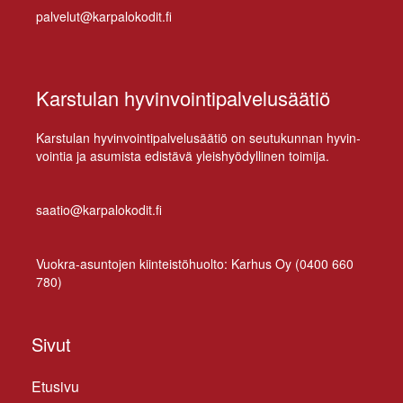
palvelut@karpalokodit.fi
Karstulan hyvinvointipalvelusäätiö
Kars­tu­lan hy­vin­voin­ti­pal­ve­lusää­tiö on seu­tu­kun­nan hy­vin­
voin­tia ja asu­mis­ta edis­tä­vä yleis­hyö­dyl­li­nen toimija.
saatio@karpalokodit.fi
Vuo­kra-asun­to­jen kiin­teis­tö­huol­to: Kar­hus Oy (
0400 660
780
)
Sivut
Etusivu