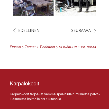
EDELLINEN
SEURAAVA
Etusivu
>
Tarinat
>
Tiedotteet
>
HEINÄKUUN
KUULUMISIA
Karpalokodit
Kar­pa­lo­ko­dit tar­joa­vat vam­mais­pal­ve­lu­lain mu­kais­ta pal­ve­
lua­su­mis­ta kol­mel­la eri tukitasolla.