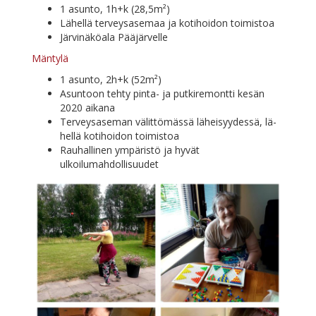
1 asun­to, 1h+k (28,5m²)
Lä­hel­lä ter­veys­a­se­maa ja ko­ti­hoi­don toimistoa
Jär­vi­nä­kö­ala Pääjärvelle
Män­ty­lä
1 asun­to, 2h+k (52m²)
Asun­toon teh­ty pin­ta- ja put­ki­re­mont­ti ke­sän
2020 aikana
Ter­veys­a­se­man vä­lit­tö­mäs­sä lä­hei­syy­des­sä, lä­
hel­lä ko­ti­hoi­don toimistoa
Rau­hal­li­nen ym­pä­ris­tö ja hy­vät
ulkoilumahdollisuudet