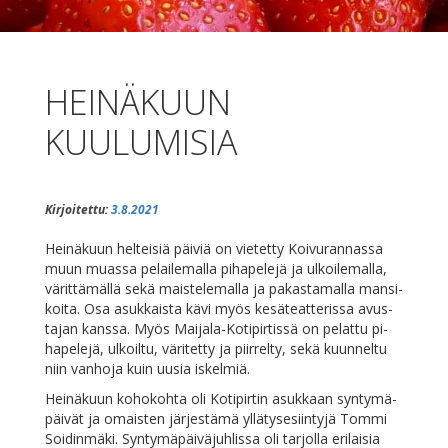
HEINÄKUUN
KUULUMISIA
Kirjoitettu:
3.8.2021
Hei­nä­kuun hel­tei­siä päi­viä on vie­tet­ty Koi­vu­ran­nas­sa
muun muas­sa pe­lai­le­mal­la pi­ha­pe­le­jä ja ul­koi­le­mal­la,
vä­rit­tä­mäl­lä se­kä mais­te­le­mal­la ja pa­kas­ta­mal­la man­si­
koi­ta. Osa asuk­kais­ta kä­vi myös ke­sä­teat­te­ris­sa avus­
ta­jan kans­sa. Myös Mai­ja­la-Ko­ti­pir­tis­sä on pe­lat­tu pi­
ha­pe­le­jä, ul­koil­tu, vä­ri­tet­ty ja piir­rel­ty, se­kä kuun­nel­tu
niin van­ho­ja kuin uusia iskelmiä.
Hei­nä­kuun ko­ho­koh­ta oli Ko­ti­pir­tin asuk­kaan syn­ty­mä­
päi­vät ja omais­ten jär­jes­tä­mä yl­lä­ty­se­siin­ty­jä Tom­mi
Soi­din­mä­ki. Syn­ty­mä­päi­vä­juh­lis­sa oli tar­jol­la eri­lai­sia