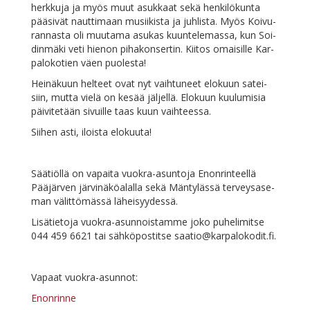
herk­ku­ja ja myös muut asuk­kaat se­kä hen­ki­lö­kun­ta
pää­si­vät naut­ti­maan musii­kis­ta ja juh­lis­ta. Myös Koi­vu­
ran­nas­ta oli muu­ta­ma asu­kas kuun­te­le­mas­sa, kun Soi­
din­mä­ki ve­ti hie­non pi­ha­kon­ser­tin. Kii­tos omai­sil­le Kar­
pa­lo­ko­tien väen puolesta!
Hei­nä­kuun hel­teet ovat nyt vaih­tu­neet elo­kuun sa­tei­
siin, mut­ta vie­lä on ke­sää jäl­jel­lä. Elo­kuun kuu­lu­mi­sia
päi­vi­te­tään si­vuil­le taas kuun vaihteessa.
Sii­hen as­ti, ilois­ta elokuuta!
Sää­tiöl­lä on va­pai­ta vuo­kra-asun­to­ja Enon­rin­teel­lä
Pää­jär­ven jär­vi­nä­kö­alal­la se­kä Män­ty­läs­sä ter­veys­a­se­
man vä­lit­tö­mäs­sä läheisyydessä.
Li­sä­tie­to­ja vuo­kra-asun­nois­tam­me jo­ko pu­he­li­mit­se
044 459 6621 tai säh­kö­pos­tit­se
saatio@karpalokodit.fi
.
Va­paat vuokra-asunnot:
Enon­rin­ne