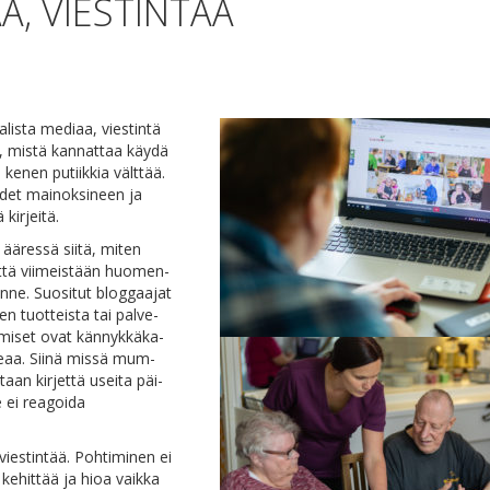
Ä, VIESTINTÄÄ
­lis­ta me­di­aa, vies­tin­tä
in, mis­tä kan­nat­taa käy­dä
 ke­nen pu­tiik­kia vält­tää.
­det mai­nok­si­neen ja
 kirjeitä.
ä­res­sä sii­tä, mi­ten
 et­tä vii­meis­tään huo­men­
­ne. Suo­si­tut blog­gaa­jat
­ten tuot­teis­ta tai pal­ve­
­mi­set ovat kän­nyk­kä­ka­
­pe­aa. Sii­nä mis­sä mum­
n kir­jet­tä usei­ta päi­
ei rea­goi­da
ies­tin­tää. Poh­ti­mi­nen ei
ke­hit­tää ja hioa vaik­ka