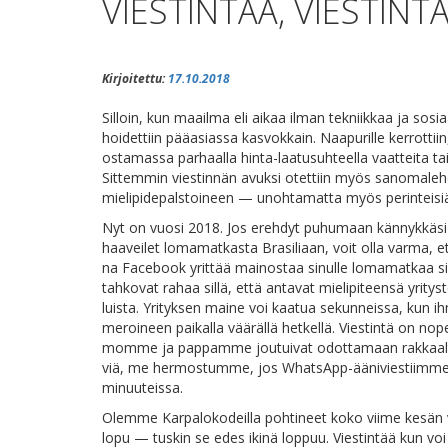
VIESTINTÄÄ, VIESTINTÄ
Kirjoitettu:
17.10.2018
Sil­loin, kun maa­il­ma eli ai­kaa il­man tek­niik­kaa ja so­si­aa
hoi­det­tiin pää­asias­sa kas­vok­kain. Naa­pu­ril­le ker­rot­ti
os­ta­mas­sa par­haal­la hin­ta-laa­tusuh­teel­la vaat­tei­ta tai
Sit­tem­min vies­tin­nän avuk­si otet­tiin myös sa­no­ma­leh
mie­li­pi­de­pals­toi­neen — unoh­ta­mat­ta myös pe­rin­tei­siä
Nyt on vuo­si 2018. Jos ereh­dyt pu­hu­maan kän­nyk­kä­si ä
haa­vei­let lo­ma­mat­kas­ta Bra­si­li­aan, voit ol­la var­ma,
na Face­book yrit­tää mai­nos­taa si­nul­le lo­ma­mat­kaa sin
tah­ko­vat ra­haa sil­lä, et­tä an­ta­vat mie­li­pi­teen­sä yri­tys
luis­ta. Yri­tyk­sen mai­ne voi kaa­tua se­kun­neis­sa, kun ih
me­roi­neen pai­kal­la vää­räl­lä het­kel­lä. Vies­tin­tä on no
mom­me ja pap­pam­me jou­tui­vat odot­ta­maan rak­kaal­taa
viä, me her­mos­tum­me, jos What­sApp-ää­ni­vies­tiim­me 
minuuteissa.
Olem­me Kar­pa­lo­ko­deil­la poh­ti­neet ko­ko vii­me ke­sän v
lo­pu — tus­kin se edes iki­nä lop­puu. Vies­tin­tää kun voi 