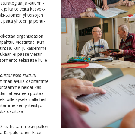
­stra­te­gi­aa ja ‑suun­ni­
­jöil­tä toi­vei­ta kas­vok­
s­ki-Suo­men yh­tei­sö­jen
et päi­tä yh­teen ja poh­ti­
s­ket­taa or­ga­ni­saa­tion
a­pah­tuu vies­tin­tää. Kun
s­tin­tää. Kun jul­kai­sem­me
 Ku­kaan ei pää­se vies­tin­
i­men­to te­ki­si it­se kul­le­
ä­lit­tä­mi­sen kult­tuu­
s­tin­nän avul­la osoi­tam­me
koh­taam­me hei­dät kas­
än lä­hei­sil­leen pos­taa­
­jöil­le ky­se­le­mäl­lä heil­
oi­tam­me sen yh­teis­työ­
o­ka osoit­taa
Sik­si hei­täm­me­kin pal­lon
­dä Kar­pa­lo­ko­tien Face­