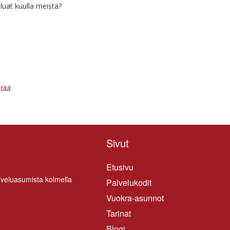
a­luat kuul­la meistä?
ntää
Sivut
Etusivu
­ve­lua­su­mis­ta kol­mel­la
Palvelukodit
Vuokra-asunnot
Tarinat
Blogi