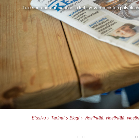
Tule seuraamaan säätiön ja kehitysvammaisten palvelua
Etusivu
>
Tarinat
>
Blogi
>
Viestintää, viestintää, viesti