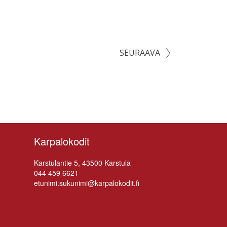
SEURAAVA
Karpalokodit
Kars­tu­lan­tie 5, 43500 Karstula
044 459 6621
etunimi.sukunimi@karpalokodit.fi