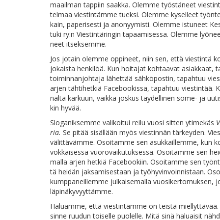
maa­il­man tap­piin saak­ka. Olem­me työs­tä­neet vies­tin­tä
tel­maa vies­tin­täm­me tuek­si. Olem­me ky­sel­leet työn­te­ki
kain, pa­pe­ri­ses­ti ja ano­nyy­mis­ti. Olem­me is­tu­neet Ke
tu­ki ry:n Vies­tin­tä­rin­gin ta­paa­mi­ses­sa. Olem­me lyö­ne
neet itseksemme.
Jos jo­tain olem­me op­pi­neet, niin sen, et­tä vies­tin­tä ko
jo­kais­ta hen­ki­löä. Kun hoi­ta­jat koh­taa­vat asiak­kaat, t
toi­min­nan­joh­ta­ja lä­het­tää säh­kö­pos­tin, ta­pah­tuu vie
ar­jen täh­ti­het­kiä Face­boo­kis­sa, ta­pah­tuu vies­tin­tää.
näl­tä kar­kuun, vaik­ka jos­kus täy­del­li­nen so­me- ja uu­tis­p
kin hyvää.
Slo­ga­nik­sem­me va­li­koi­tui rei­lu vuo­si sit­ten yti­me­käs
V
ria.
Se pi­tää si­säl­lään myös vies­tin­nän tär­key­den. Vie
vä­lit­tä­väm­me. Osoi­tam­me sen asuk­kail­lem­me, kun 
vok­kai­ses­sa vuo­ro­vai­ku­tuk­ses­sa. Osoi­tam­me sen hei­d
mal­la ar­jen het­kiä Face­boo­kiin. Osoi­tam­me sen työn­te­ki
tä hei­dän jak­sa­mi­ses­taan ja työ­hy­vin­voin­nis­taan. Os
kump­pa­neil­lem­me jul­kai­se­mal­la vuo­si­ker­to­muk­sen, j
läpinäkyvyyttämme.
Ha­luam­me, et­tä vies­tin­täm­me on teis­tä miel­lyt­tä­vää. 
sin­ne ruu­dun toi­sel­le puo­lel­le. Mi­tä si­nä ha­luai­sit näh