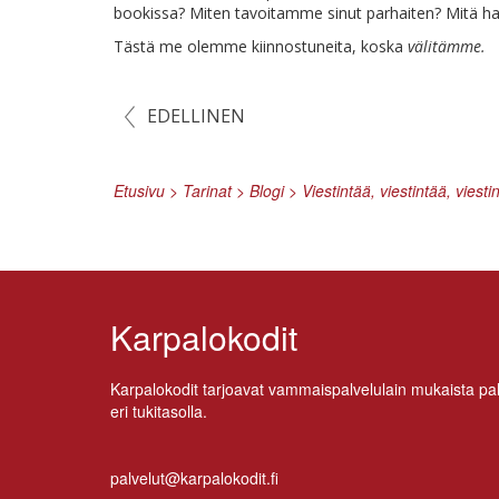
boo­kis­sa? Mi­ten ta­voi­tam­me si­nut par­hai­ten? Mi­tä h
Täs­tä me olem­me kiin­nos­tu­nei­ta, kos­ka
vä­li­täm­me.
EDELLINEN
Etusivu
>
Tarinat
>
Blogi
>
Viestintää, viestintää, viesti
Karpalokodit
Kar­pa­lo­ko­dit tar­joa­vat vam­mais­pal­ve­lu­lain mu­kais­ta pal
eri tukitasolla.
palvelut@karpalokodit.fi