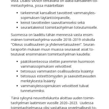
vis­tä. Li­säk­si VA­NEn teh­tä­vä­nä on laa­tia kan­sal­li­nen toi­
min­taoh­jel­ma, jos­sa määritellään
tär­keim­mät kan­sal­li­set ta­voit­teet vam­mai­sy­leis­
so­pi­muk­sen täytäntöönpanolle,
kei­not ta­voit­tei­den saa­vut­ta­mi­sek­si sekä
seu­ran­ta­kei­not toi­min­taoh­jel­man toteutumiselle.
Suo­mes­sa on laa­dit­tu tä­hän men­nes­sä vas­ta en­sim­
mäi­nen toi­min­taoh­jel­ma vuo­sil­le 2018–2019 ot­si­kol­la
“Oi­keus osal­li­suu­teen ja yh­den­ver­tai­suu­teen”. Seu­ran­
ta­ra­por­tin mu­kaan muun muas­sa seu­raa­vat asiat to­
teu­tui­vat en­sim­mäi­sen toi­min­taoh­jel­man kaudella:
pää­tök­sen­teos­sa otet­tiin pa­rem­min huo­mioon
vam­mais­so­pi­muk­sen velvoitteet
tie­toi­suus vam­mais­ten osal­li­suu­des­ta lisääntyi
tie­toi­suus es­teet­tö­myy­den ja saa­vu­tet­ta­vuu­den
mer­ki­tyk­ses­tä lisäänty
vam­mai­sy­leis­so­pi­muk­sen vel­voit­teet tu­li­vat
tunnetummiksi.
Tä­nä syk­sy­nä neu­vot­te­lu­kun­ta aloit­taa uu­den toi­min­
taoh­jel­man laa­ti­mi­sen vuo­sil­le 2020–2023. Uu­des­sa
toi­min­taoh­jel­mas­sa oli­si vas­tat­ta­va on­gel­mal­li­ses­ti to­