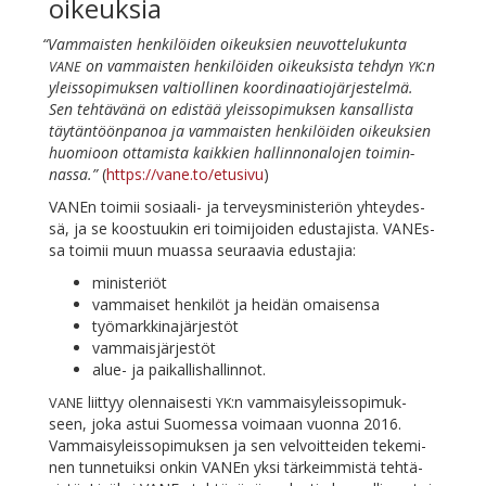
oikeuksia
“
Vam­mais­ten hen­ki­löi­den oi­keuk­sien neu­vot­te­lu­kun­ta
on vam­mais­ten hen­ki­löi­den oi­keuk­sis­ta teh­dyn
:n
VANE
YK
yleis­so­pi­muk­sen val­tiol­li­nen koor­di­naa­tio­jär­jes­tel­mä.
Sen teh­tä­vä­nä on edis­tää yleis­so­pi­muk­sen kan­sal­lis­ta
täy­tän­töön­pa­noa ja vam­mais­ten hen­ki­löi­den oi­keuk­sien
huo­mioon ot­ta­mis­ta kaik­kien hal­lin­no­na­lo­jen toi­min­
nas­sa.”
(
https://vane.to/etusivu
)
VA­NEn toi­mii so­si­aa­li- ja ter­veys­mi­nis­te­riön yh­tey­des­
sä, ja se koos­tuu­kin eri toi­mi­joi­den edus­ta­jis­ta. VA­NEs­
sa toi­mii muun muas­sa seu­raa­via edustajia:
mi­nis­te­riöt
vam­mai­set hen­ki­löt ja hei­dän omaisensa
työ­mark­ki­na­jär­jes­töt
vam­mais­jär­jes­töt
alue- ja paikallishallinnot.
liit­tyy olen­nai­ses­ti
:n vam­mai­sy­leis­so­pi­muk­
VANE
YK
seen, jo­ka as­tui Suo­mes­sa voi­maan vuon­na 2016.
Vam­mai­sy­leis­so­pi­muk­sen ja sen vel­voit­tei­den te­ke­mi­
nen tun­ne­tuik­si on­kin VA­NEn yk­si tär­keim­mis­tä teh­tä­