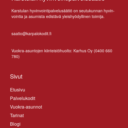
Kars­tu­lan hy­vin­voin­ti­pal­ve­lusää­tiö on seu­tu­kun­nan hy­vin­
voin­tia ja asu­mis­ta edis­tä­vä yleis­hyö­dyl­li­nen toimija.
saatio@karpalokodit.fi
Vuo­kra-asun­to­jen kiin­teis­tö­huol­to: Kar­hus Oy (
0400 660
780
)
Sivut
Etusivu
Palvelukodit
Vuokra-asunnot
Tarinat
Blogi