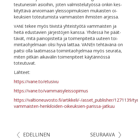
teu­tu­nei­siin asioi­hin, jo­ten val­mis­te­lu­työs­sä on­kin kes­
ki­tyt­tä­vä ar­vioi­maan yleis­so­pi­muk­sien mu­kais­ten oi­
keuk­sien to­teu­tu­mis­ta vam­mais­ten ih­mis­ten arjessa.
te­kee myös tii­vis­tä yh­teis­työ­tä vam­mais­ten ja
VANE
hei­tä edus­ta­vien jär­jes­tö­jen kans­sa. Yh­des­sä he päät­
tä­vät, mi­tä pain­opis­tei­tä ja toi­men­pi­tei­tä uu­teen toi­
min­taoh­jel­maan oli­si hy­vä lait­taa. VA­NEn teh­tä­vä­nä on
pait­si ol­la laa­ti­mas­sa toi­min­taoh­jel­maa myös seu­ra­ta,
mi­ten pit­kän ai­ka­vä­lin toi­men­pi­teet käy­tän­nös­sä
toteutuvat.
Läh­teet:
https://vane.to/etusivu
https://vane.to/vammaisyleissopimus
https://valtioneuvosto.fi/artikkeli/-/asset_publisher/1271139/ty
vammaisten-henkiloiden-oikeuksien-parissa-jatkuu
EDELLINEN
SEURAAVA