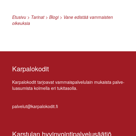
Etusivu
>
Tarinat
>
Blogi
>
Vane edistää vammaisten
oikeuksia
Karpalokodit
Kar­pa­lo­ko­dit tar­joa­vat vam­mais­pal­ve­lu­lain mu­kais­ta pal­ve­
lua­su­mis­ta kol­mel­la eri tukitasolla.
palvelut@karpalokodit.fi
Karstulan hyvinvointipalvelusäätiö