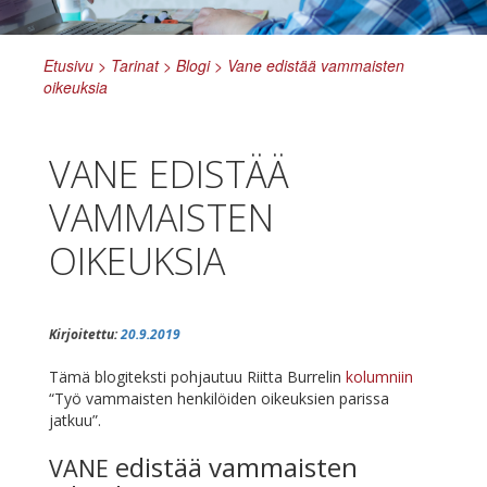
Etusivu
>
Tarinat
>
Blogi
>
Vane edistää vammaisten
oikeuksia
VANE EDISTÄÄ
VAMMAISTEN
OIKEUKSIA
Kirjoitettu:
20.9.2019
Tä­mä blo­gi­teks­ti poh­jau­tuu Riit­ta Bur­re­lin
ko­lum­niin
“Työ vam­mais­ten hen­ki­löi­den oi­keuk­sien pa­ris­sa
jatkuu”.
edistää vammaisten
VANE