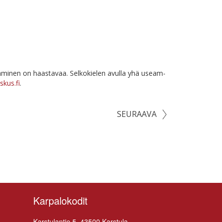
är­tä­mi­nen on haas­ta­vaa. Sel­ko­kie­len avul­la yhä useam­
skus.fi
.
SEURAAVA
Karpalokodit
Kars­tu­lan­tie 5, 43500 Karstula