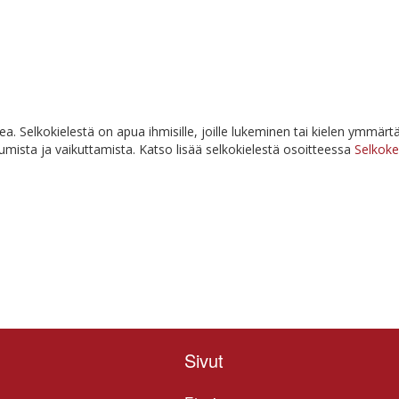
­mea. Sel­ko­kie­les­tä on apua ih­mi­sil­le, joil­le lu­ke­mi­nen tai kie­len ym­m
u­mis­ta ja vai­kut­ta­mis­ta. Kat­so li­sää sel­ko­kie­les­tä osoit­tees­sa
Selkoke
Sivut