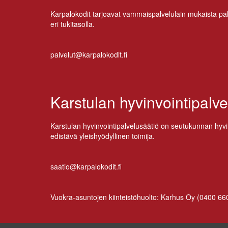
Kar­pa­lo­ko­dit tar­joa­vat vam­mais­pal­ve­lu­lain mu­kais­ta pal
eri tukitasolla.
palvelut@karpalokodit.fi
Karstulan hyvinvointipalve
Kars­tu­lan hy­vin­voin­ti­pal­ve­lusää­tiö on seu­tu­kun­nan hy­vi
edis­tä­vä yleis­hyö­dyl­li­nen toimija.
saatio@karpalokodit.fi
Vuo­kra-asun­to­jen kiin­teis­tö­huol­to: Kar­hus Oy (
0400 66