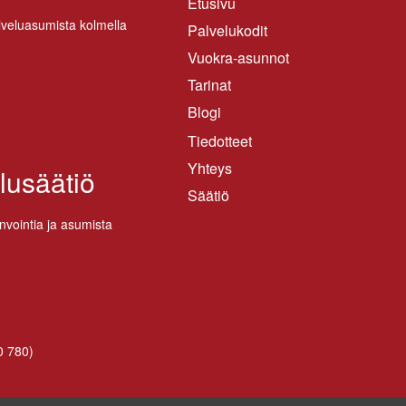
Etusivu
­ve­lua­su­mis­ta kol­mel­la
Palvelukodit
Vuokra-asunnot
Tarinat
Blogi
Tiedotteet
Yhteys
lusäätiö
Säätiö
n­voin­tia ja asu­mis­ta
0 780
)