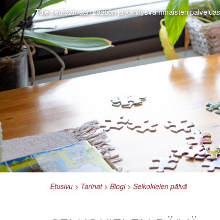
Tule seuraamaan säätiön ja kehitysvammaisten palvelua
Etusivu
>
Tarinat
>
Blogi
>
Selkokielen päivä