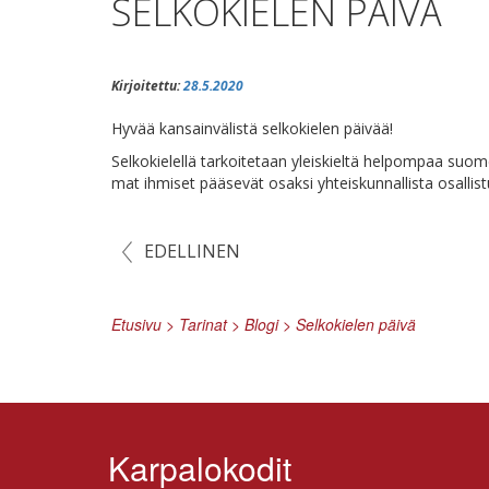
SELKOKIELEN PÄIVÄ
Kirjoitettu:
28.5.2020
Hy­vää kan­sain­vä­lis­tä sel­ko­kie­len päivää!
Sel­ko­kie­lel­lä tar­koi­te­taan yleis­kiel­tä hel­pom­paa suo
mat ih­mi­set pää­se­vät osak­si yh­teis­kun­nal­lis­ta osal­lis­t
EDELLINEN
Etusivu
>
Tarinat
>
Blogi
>
Selkokielen päivä
Karpalokodit