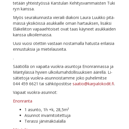
te­tään yh­teis­työs­sä Kars­tu­lan Ke­hi­tys­vam­mais­ten Tu­ki
ry:n kanssa.
Myös seu­ra­kun­nas­ta vie­rai­li dia­ko­ni Lau­ra Luuk­ko pi­tä­
mäs­sä yk­si­köis­sä asuk­kail­le oman har­tauk­sen, li­säk­si
Elä­ke­lii­ton va­paa­eh­toi­set ovat taas käy­neet asuk­kai­den
kans­sa ulkoilemassa.
Uusi vuo­si otet­tiin vas­taan nos­ta­mal­la ha­tus­ta eri­lai­sia
en­nus­tuk­sia ja mietelauseita.
.
Sää­tiöl­lä on va­pai­ta vuo­kra-asun­to­ja Enon­ran­nas­sa ja
Män­ty­läs­sä hy­vien ul­koi­lu­mah­dol­li­suuk­sien ää­rel­lä. Li­
sä­tie­to­ja vuo­kra-asun­nois­tam­me jo­ko pu­he­li­mit­se
044 459 6621 tai säh­kö­pos­tit­se
saatio@karpalokodit.fi
.
Va­paat vuokra-asunnot:
Enon­ran­ta
1 asun­to, 1h +k, 28,5m²
Asun­not invamitoitettuja
Te­ras­si järvinäköalalla