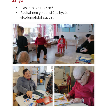
Män­ty­lä
1 asun­to, 2h+k (52m²)
Rau­hal­li­nen ym­pä­ris­tö ja hy­vät
ulkoilumahdollisuudet