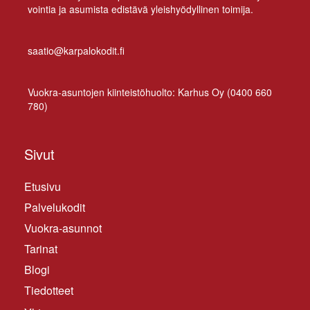
voin­tia ja asu­mis­ta edis­tä­vä yleis­hyö­dyl­li­nen toimija.
saatio@karpalokodit.fi
Vuo­kra-asun­to­jen kiin­teis­tö­huol­to: Kar­hus Oy (
0400 660
780
)
Sivut
Etusivu
Palvelukodit
Vuokra-asunnot
Tarinat
Blogi
Tiedotteet