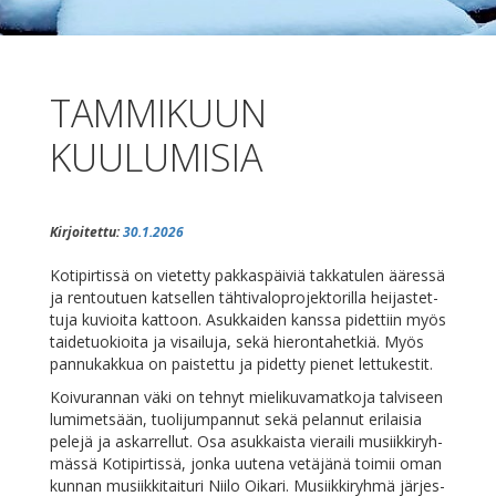
TAMMIKUUN
KUULUMISIA
Kirjoitettu:
30.1.2026
Ko­ti­pir­tis­sä on vie­tet­ty pak­kas­päi­viä tak­ka­tu­len ää­res­sä
ja ren­tou­tuen kat­sel­len täh­ti­va­lo­pro­jek­to­ril­la hei­jas­tet­
tu­ja ku­vioi­ta kat­toon. Asuk­kai­den kans­sa pi­det­tiin myös
tai­de­tuo­kioi­ta ja vi­sai­lu­ja, se­kä hie­ron­ta­het­kiä. Myös
pan­nu­kak­kua on pais­tet­tu ja pi­det­ty pie­net lettukestit.
Koi­vu­ran­nan vä­ki on teh­nyt mie­li­ku­va­mat­ko­ja tal­vi­seen
lu­mi­met­sään, tuo­li­jum­pan­nut se­kä pe­lan­nut eri­lai­sia
pe­le­jä ja as­kar­rel­lut. Osa asuk­kais­ta vie­rai­li musiik­ki­ryh­
mäs­sä Ko­ti­pir­tis­sä, jon­ka uu­te­na ve­tä­jä­nä toi­mii oman
kun­nan musiik­ki­tai­tu­ri Nii­lo Oi­ka­ri. Musiik­ki­ryh­mä jär­jes­