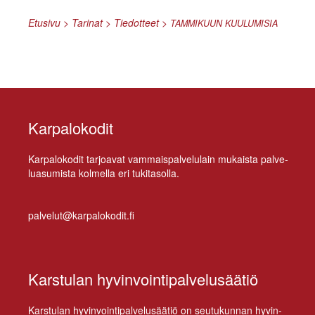
Etusivu
>
Tarinat
>
Tiedotteet
>
TAMMIKUUN
KUULUMISIA
Karpalokodit
Kar­pa­lo­ko­dit tar­joa­vat vam­mais­pal­ve­lu­lain mu­kais­ta pal­ve­
lua­su­mis­ta kol­mel­la eri tukitasolla.
palvelut@karpalokodit.fi
Karstulan hyvinvointipalvelusäätiö
Kars­tu­lan hy­vin­voin­ti­pal­ve­lusää­tiö on seu­tu­kun­nan hy­vin­