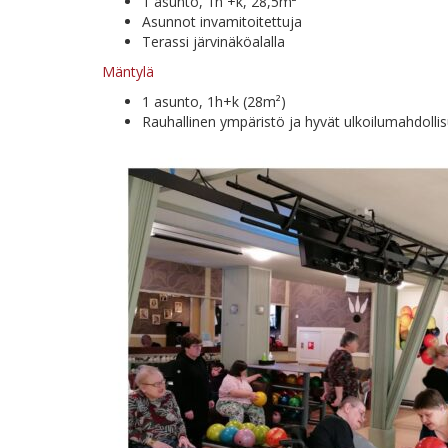
1 asun­to, 1h +k, 28,5m²
Asun­not invamitoitettuja
Te­ras­si järvinäköalalla
Män­ty­lä
1 asun­to, 1h+k (28m²)
Rau­hal­li­nen ym­pä­ris­tö ja hy­vät ulkoilumahdoll