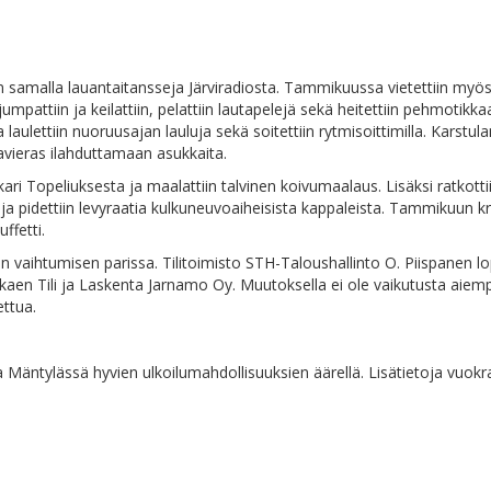
iin sa­mal­la lau­an­tai­tans­se­ja Jär­vi­ra­dios­ta. Tam­mi­kuus­sa vie­tet­tiin my
a, jum­pat­tiin ja kei­lat­tiin, pe­lat­tiin lau­ta­pe­le­jä se­kä hei­tet­tiin peh­mo­ti
u­let­tiin nuo­ruusa­jan lau­lu­ja se­kä soi­tet­tiin ryt­mi­soit­ti­mil­la. Kars­tu­la
­ra­vie­ras ilah­dut­ta­maan asukkaita.
i To­pe­liuk­ses­ta ja maa­lat­tiin tal­vi­nen koi­vu­maa­laus. Li­säk­si rat­kot­tii
in ja pi­det­tiin le­vy­raa­tia kul­ku­neu­voai­hei­sis­ta kap­pa­leis­ta. Tam­mi­kuu
uffetti.
aih­tu­mi­sen pa­ris­sa. Ti­li­toi­mis­to STH-Ta­lous­hal­lin­to O. Piis­pa­nen lo­pe
l­kaen Ti­li ja Las­ken­ta Jar­na­mo Oy. Muu­tok­sel­la ei ole vai­ku­tus­ta ai­em­pii
ettua.
Män­ty­läs­sä hy­vien ul­koi­lu­mah­dol­li­suuk­sien ää­rel­lä. Li­sä­tie­to­ja v