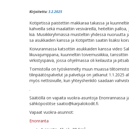
Kirjoitettu:
3.2.2025
Ko­ti­pir­tis­sä pais­tet­tiin mak­ka­raa ta­kas­sa ja kuun­nel­t
kah­veil­la se­kä maa­lat­tiin ve­si­vä­reil­lä, hei­tel­tiin pal­lo
kiä. Musiik­ki­ryh­mäs­sä muis­tel­tiin yh­des­sä nuo­ruut­ta ja la
sa asuk­kai­den kans­sa ja Ko­ti­pirt­tiin saa­tiin li­säk­si koi
Koi­vu­ran­nas­sa kat­sot­tiin asuk­kai­den kans­sa vi­deo Sa­ka­r
li­ku­va­jump­pa­na, kuun­nel­tiin toi­ve­musiik­kia, tans­sit­ti
vir­kis­tys­päi­vä, jos­sa oh­jel­mas­sa oli kei­laus­ta ja pitsab
Toi­mis­tol­la on työs­ken­nel­ty muun muas­sa ti­li­toi­mis­ton v
ti­lin­pää­tös­pal­ve­lut ja pal­ve­lu­ja on jat­ka­nut 1.1.2025 a
myös net­ti­si­vuil­le, kun yh­teys­hen­ki­lö saa­daan vahvist
.
Sää­tiöl­lä on va­pai­ta vuo­kra-asun­to­ja Enon­ran­nas­sa ja 
säh­kö­pos­tit­se
saatio@karpalokodit.fi
.
Va­paat vuokra-asunnot:
Enon­ran­ta