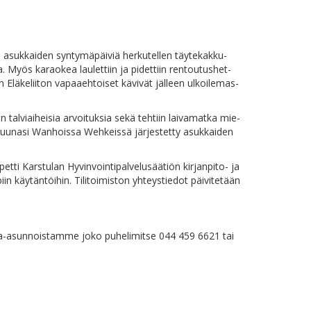
ös asuk­kai­den syn­ty­mä­päi­viä her­ku­tel­len täy­te­kak­ku­
k­kaa. Myös ka­rao­kea lau­let­tiin ja pi­det­tiin ren­tou­tus­het­
n Elä­ke­lii­ton va­paa­eh­toi­set kä­vi­vät jäl­leen ul­koi­le­mas­
n tal­viai­hei­sia ar­voi­tuk­sia se­kä teh­tiin lai­va­mat­ka mie­
n kruu­na­si Wan­hois­sa Weh­keis­sä jär­jes­tet­ty asuk­kai­den
t­ti Kars­tu­lan Hy­vin­voin­ti­pal­ve­lusää­tiön kir­jan­pi­to- ja
n käy­tän­töi­hin. Ti­li­toi­mis­ton yh­teys­tie­dot päi­vi­te­tään
uo­kra-asun­nois­tam­me jo­ko pu­he­li­mit­se 044 459 6621 tai