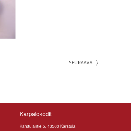
SEURAAVA
Karpalokodit
Kars­tu­lan­tie 5, 43500 Karstula