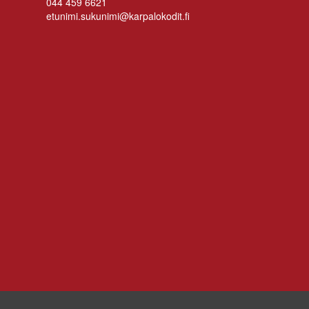
044 459 6621
etunimi.sukunimi@karpalokodit.fi