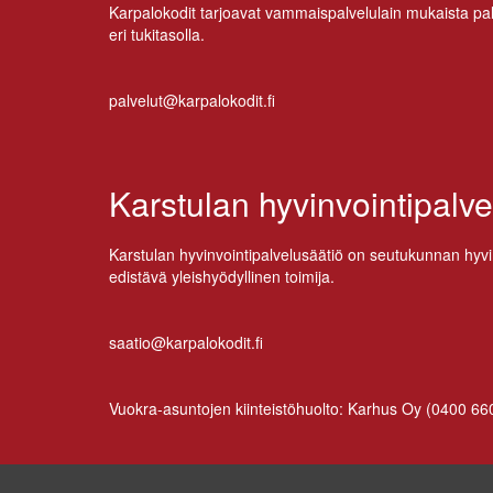
Kar­pa­lo­ko­dit tar­joa­vat vam­mais­pal­ve­lu­lain mu­kais­ta pal
eri tukitasolla.
palvelut@karpalokodit.fi
Karstulan hyvinvointipalve
Kars­tu­lan hy­vin­voin­ti­pal­ve­lusää­tiö on seu­tu­kun­nan hy­vi
edis­tä­vä yleis­hyö­dyl­li­nen toimija.
saatio@karpalokodit.fi
Vuo­kra-asun­to­jen kiin­teis­tö­huol­to: Kar­hus Oy (
0400 66