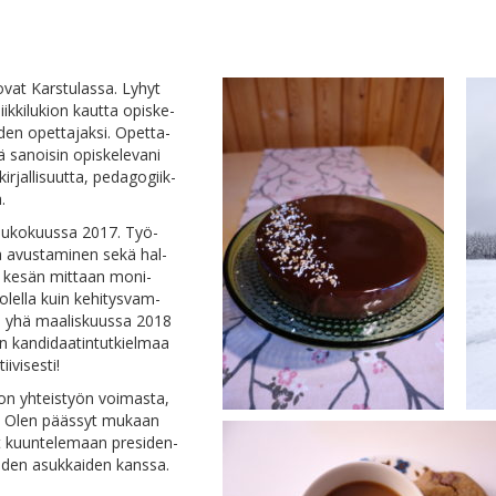
vat Kars­tu­las­sa. Ly­hyt
ik­ki­lu­kion kaut­ta opis­ke­
u­den opet­ta­jak­si. Opet­ta­
sa­noi­sin opis­ke­le­va­ni
­jal­li­suut­ta, pe­da­go­giik­
.
n tou­ko­kuus­sa 2017. Työ­
­sa avus­ta­mi­nen se­kä hal­
­vat ke­sän mit­taan mo­ni­
uo­lel­la kuin ke­hi­tys­vam­
­tä yhä maa­lis­kuus­sa 2018
kan­di­daa­tin­tut­kiel­maa
tiivisesti!
jon yh­teis­työn voi­mas­ta,
­ta. Olen pääs­syt mu­kaan
syt kuun­te­le­maan pre­si­den­
pei­den asuk­kai­den kans­sa.