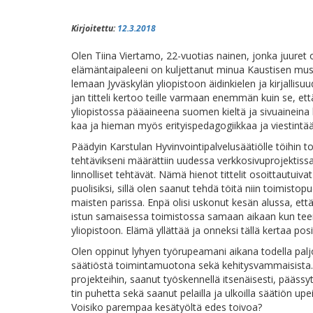
Kirjoitettu:
12.3.2018
Olen Tii­na Vier­ta­mo, 22-vuo­tias nai­nen, jon­ka juu­ret o
elä­män­tai­pa­lee­ni on kul­jet­ta­nut mi­nua Kaus­ti­sen musi
le­maan Jy­väs­ky­län yli­opis­toon äi­din­kie­len ja kir­jal­li­su
jan tit­te­li ker­too teil­le var­maan enem­män kuin se, et­tä 
yli­opis­tos­sa pää­ai­nee­na suo­men kiel­tä ja si­vuai­nei­na kir
kaa ja hie­man myös eri­tyis­pe­da­go­giik­kaa ja viestintää
Pää­dyin Kars­tu­lan Hy­vin­voin­ti­pal­ve­lusää­tiöl­le töi­hi
teh­tä­vik­se­ni mää­rät­tiin uu­des­sa verk­ko­si­vu­pro­jek­tis
lin­nol­li­set teh­tä­vät. Nä­mä hie­not tit­te­lit osoit­tau­tui
puo­li­sik­si, sil­lä olen saa­nut teh­dä töi­tä niin toi­mis­to­p
mais­ten pa­ris­sa. En­pä oli­si us­ko­nut ke­sän alus­sa, et
is­tun sa­mai­ses­sa toi­mis­tos­sa sa­maan ai­kaan kun teen 
yli­opis­toon. Elä­mä yl­lät­tää ja on­nek­si täl­lä ker­taa posi
Olen op­pi­nut ly­hyen työ­ru­pea­ma­ni ai­ka­na to­del­la pal­
sää­tiös­tä toi­min­ta­muo­to­na se­kä ke­hi­tys­vam­mai­sis
pro­jek­tei­hin, saa­nut työs­ken­nel­lä it­se­näi­ses­ti, pääs­
tin pu­het­ta se­kä saa­nut pe­lail­la ja ul­koil­la sää­tiön u
Voi­si­ko pa­rem­paa ke­sä­työl­tä edes toivoa?