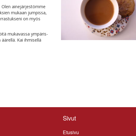
l­la. Olen ai­ne­jär­jes­töm­me
uuk­sien mu­kaan jum­pis­sa,
ar­ras­tuk­se­ni on myös
öi­tä mu­ka­vas­sa ym­pä­ris­
ä­rel­lä. Kai ih­mi­sel­lä
Sivut
Etusivu