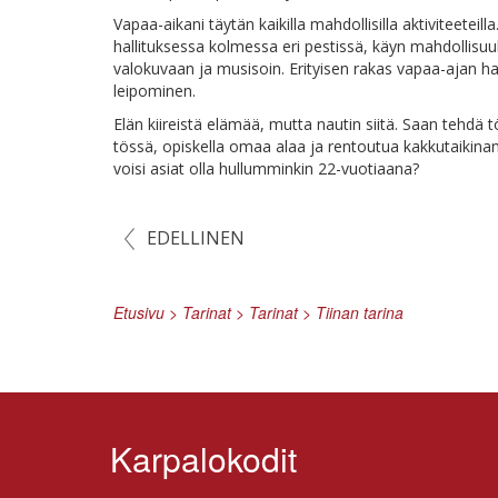
Va­paa-ai­ka­ni täy­tän kai­kil­la mah­dol­li­sil­la ak­ti­vi­tee­tei
hal­li­tuk­ses­sa kol­mes­sa eri pes­tis­sä, käyn mah­dol­li­s
va­lo­ku­vaan ja musi­soin. Eri­tyi­sen ra­kas va­paa-ajan h
leipominen.
Elän kii­reis­tä elä­mää, mut­ta nau­tin sii­tä. Saan teh­dä t
tös­sä, opis­kel­la omaa alaa ja ren­tou­tua kak­ku­tai­ki­nan ä
voi­si asiat ol­la hul­lum­min­kin 22-vuotiaana?
EDELLINEN
Etusivu
>
Tarinat
>
Tarinat
>
Tiinan tarina
Karpalokodit