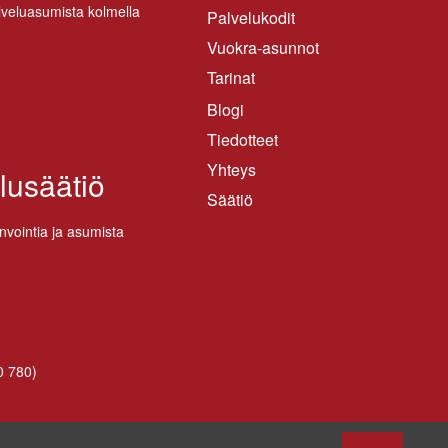
­ve­lua­su­mis­ta kol­mel­la
Palvelukodit
Vuokra-asunnot
Tarinat
Blogi
Tiedotteet
Yhteys
lusäätiö
Säätiö
n­voin­tia ja asu­mis­ta
0 780
)