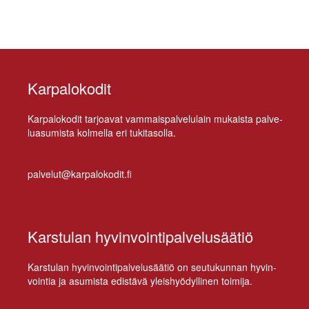
Karpalokodit
Kar­pa­lo­ko­dit tar­joa­vat vam­mais­pal­ve­lu­lain mu­kais­ta pal­ve­
lua­su­mis­ta kol­mel­la eri tukitasolla.
palvelut@karpalokodit.fi
Karstulan hyvinvointipalvelusäätiö
Kars­tu­lan hy­vin­voin­ti­pal­ve­lusää­tiö on seu­tu­kun­nan hy­vin­
voin­tia ja asu­mis­ta edis­tä­vä yleis­hyö­dyl­li­nen toimija.