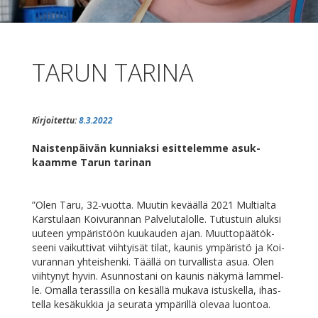
TARUN TARINA
Kirjoitettu:
8.3.2022
Nais­ten­päi­vän kun­niak­si esit­te­lem­me asuk­
kaam­me Ta­run tarinan
”Olen Ta­ru, 32-vuot­ta. Muu­tin ke­vääl­lä 2021 Mul­tial­ta
Kars­tu­laan Koi­vu­ran­nan Pal­ve­lu­ta­lol­le. Tu­tus­tuin aluk­si
uu­teen ym­pä­ris­töön kuu­kau­den ajan. Muut­to­pää­tök­
see­ni vai­kut­ti­vat viih­tyi­sät ti­lat, kau­nis ym­pä­ris­tö ja Koi­
vu­ran­nan yh­teis­hen­ki. Tääl­lä on tur­val­lis­ta asua. Olen
viih­ty­nyt hy­vin. Asun­nos­ta­ni on kau­nis nä­ky­mä lam­mel­
le. Omal­la te­ras­sil­la on ke­säl­lä mu­ka­va is­tus­kel­la, ihas­
tel­la ke­sä­kuk­kia ja seu­ra­ta ym­pä­ril­lä ole­vaa luontoa.