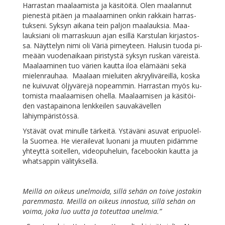
Har­ras­tan maa­laa­mis­ta ja kä­si­töi­tä. Olen maa­lan­nut
pie­nes­tä pi­täen ja maa­laa­mi­nen on­kin rak­kain har­ras­
tuk­se­ni. Syk­syn ai­ka­na tein pal­jon maa­lauk­sia. Maa­
lauk­sia­ni oli mar­ras­kuun ajan esil­lä Kars­tu­lan kir­jas­tos­
sa. Näyt­te­lyn ni­mi oli Vä­riä pi­mey­teen. Ha­lusin tuo­da pi­
me­ään vuo­den­ai­kaan pi­ris­tys­tä syk­syn rus­kan vä­reis­tä.
Maa­laa­mi­nen tuo vä­rien kaut­ta iloa elä­mää­ni se­kä
mie­len­rau­haa. Maa­laan mie­lui­ten ak­ryy­li­vä­reil­lä, kos­ka
ne kui­vu­vat öl­jy­vä­re­jä no­peam­min. Har­ras­tan myös ku­
to­mis­ta maa­laa­mi­sen ohel­la. Maa­laa­mi­sen ja kä­si­töi­
den vas­ta­pai­no­na lenk­kei­len sau­va­kä­vel­len
lähiympäristössä.
Ys­tä­vät ovat mi­nul­le tär­kei­tä. Ys­tä­vä­ni asu­vat eri­puo­lel­
la Suo­mea. He vie­rai­le­vat luo­na­ni ja muu­ten pi­däm­me
yh­teyt­tä soi­tel­len, vi­deo­pu­he­luin, face­boo­kin kaut­ta ja
what­sap­pin välityksellä.
Meil­lä on oi­keus unel­moi­da, sil­lä se­hän on toi­ve jos­ta­kin
pa­rem­mas­ta. Meil­lä on oi­keus in­nos­tua, sil­lä se­hän on
voi­ma, jo­ka luo uut­ta ja to­teut­taa unelmia.”