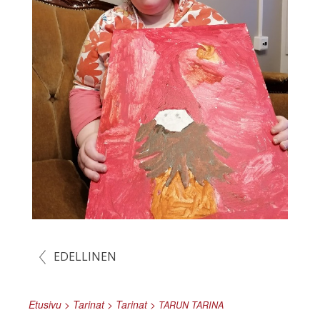
EDELLINEN
Etusivu
>
Tarinat
>
Tarinat
>
TARUN
TARINA