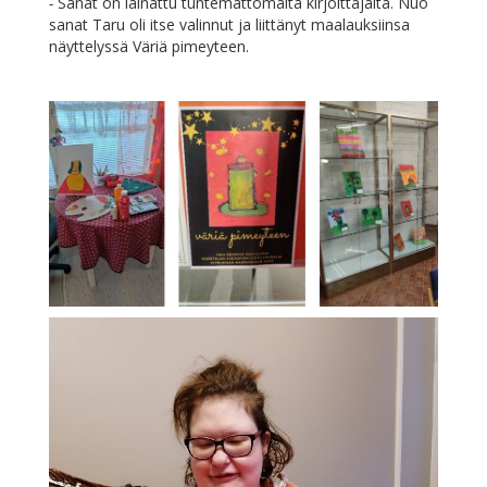
-
Sa­nat on lai­nat­tu tun­te­mat­to­mal­ta kir­joit­ta­jal­ta. Nuo
sa­nat Ta­ru oli it­se va­lin­nut ja liit­tä­nyt maa­lauk­siin­sa
näyt­te­lys­sä Vä­riä pimeyteen.