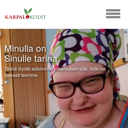
Siirry
suoraan
Valikko
sisältöön
painike
Minulla on
Sinulle tarina
Täältä löydät aidoimmat kokemukset siitä, mitä me
oikeasti teemme.