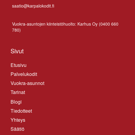
saatio@karpalokodit.fi
Vuo­kra-asun­to­jen kiin­teis­tö­huol­to: Kar­hus Oy (
0400 660
780
)
Sivut
Etusivu
Palvelukodit
Vuokra-asunnot
Tarinat
Blogi
Tiedotteet
Yhteys
Säätiö