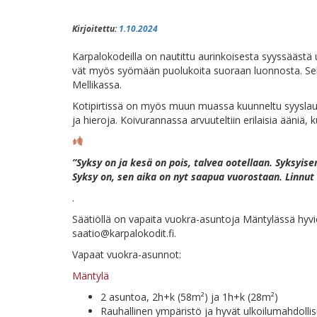
Kirjoitettu:
1.10.2024
Kar­pa­lo­ko­deil­la on nau­tit­tu au­rin­koi­ses­ta syys­sääs­tä
vät myös syö­mään puo­lu­koi­ta suo­raan luon­nos­ta. Se­kä Koi­v
Mellikassa.
Ko­ti­pir­tis­sä on myös muun muas­sa kuun­nel­tu syys­lau­lu­j
ja hie­ro­ja. Koi­vu­ran­nas­sa ar­vuu­tel­tiin eri­lai­sia ää­niä,
”Syk­sy on ja ke­sä on pois, tal­vea oo­tel­laan.
Syk­syi­se
Syk­sy on, sen ai­ka on nyt saa­pua vuo­ros­taan.
Lin­nut
.
Sää­tiöl­lä on va­pai­ta vuo­kra-asun­to­ja Män­ty­läs­sä hy­vi
saatio@karpalokodit.fi
.
Va­paat vuokra-asunnot:
Män­ty­lä
2 asun­toa, 2h+k (58m²) ja 1h+k (28m²)
Rau­hal­li­nen ym­pä­ris­tö ja hy­vät ulkoilumahdoll