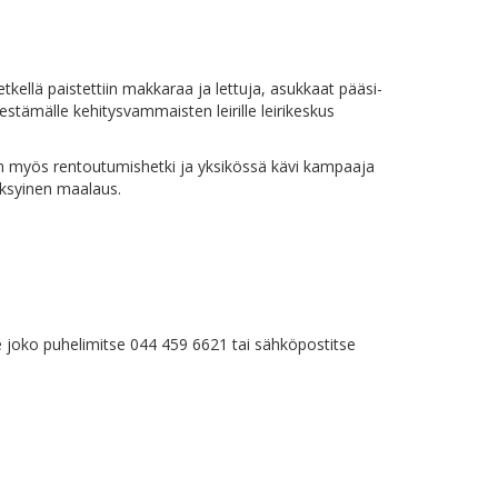
et­kel­lä pais­tet­tiin mak­ka­raa ja let­tu­ja, asuk­kaat pää­si­
ä­mäl­le ke­hi­tys­vam­mais­ten lei­ril­le lei­ri­kes­kus
in myös ren­tou­tu­mis­het­ki ja yk­si­kös­sä kä­vi kam­paa­ja
ä syk­syi­nen maalaus.
me jo­ko pu­he­li­mit­se 044 459 6621 tai säh­kö­pos­tit­se