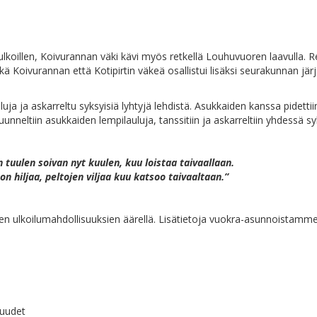
 ul­koil­len, Koi­vu­ran­nan vä­ki kä­vi myös ret­kel­lä Lou­hu­vuo­ren laa­vul­la. R
u­ran­nan et­tä Ko­ti­pir­tin vä­keä osal­lis­tui li­säk­si seu­ra­kun­nan jär­jes­t
a ja as­kar­rel­tu syk­syi­siä lyh­ty­jä leh­dis­tä. Asuk­kai­den kans­sa pi­det­ti
 kuun­nel­tiin asuk­kai­den lem­pi­lau­lu­ja, tans­si­tiin ja as­kar­rel­tiin yh­des­s
n tuu­len soi­van nyt kuu­len, kuu lois­taa tai­vaal­laan.
 on hil­jaa, pel­to­jen vil­jaa kuu kat­soo taivaaltaan.”
en ul­koi­lu­mah­dol­li­suuk­sien ää­rel­lä. Li­sä­tie­to­ja vuo­kra-asun­nois­tam­
isuudet