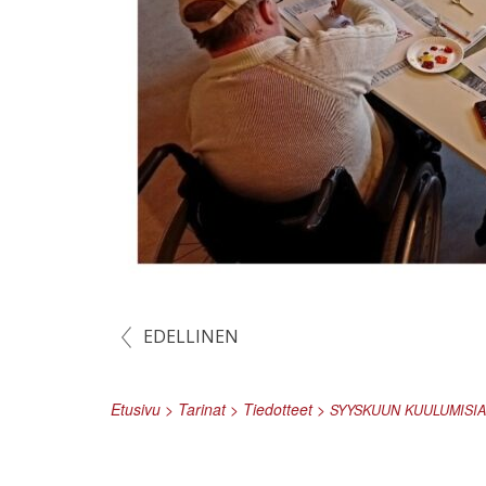
EDELLINEN
Etusivu
>
Tarinat
>
Tiedotteet
>
SYYSKUUN
KUULUMISIA