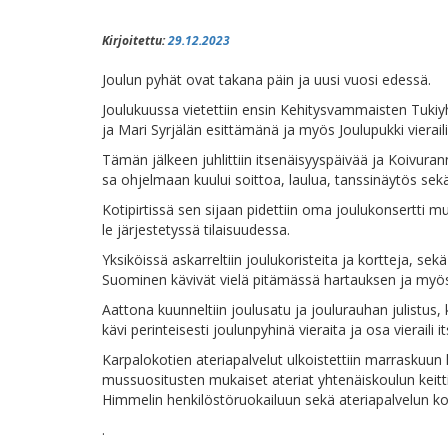
Kirjoitettu:
29.12.2023
Jou­lun py­hät ovat ta­ka­na päin ja uusi vuo­si edessä.
Jou­lu­kuus­sa vie­tet­tiin en­sin Ke­hi­tys­vam­mais­ten Tu­kiyh­d
ja Ma­ri Syr­jä­län esit­tä­mä­nä ja myös Jou­lu­puk­ki vie­rai­l
Tä­män jäl­keen juh­lit­tiin it­se­näi­syys­päi­vää ja Koi­vu­ran­
sa oh­jel­maan kuu­lui soit­toa, lau­lua, tans­si­näy­tös se­
Ko­ti­pir­tis­sä sen si­jaan pi­det­tiin oma jou­lu­kon­sert­ti m
le jär­jes­te­tys­sä tilaisuudessa.
Yk­si­köis­sä as­kar­rel­tiin jou­lu­ko­ris­tei­ta ja kort­te­ja, s
Suo­mi­nen kä­vi­vät vie­lä pi­tä­mäs­sä har­tauk­sen ja myö
Aat­to­na kuun­nel­tiin jou­lusa­tu ja jou­lu­rau­han ju­lis­tus, 
kä­vi pe­rin­tei­ses­ti jou­lun­py­hi­nä vie­rai­ta ja osa vie­rai­li
Kar­pa­lo­ko­tien ate­ria­pal­ve­lut ul­kois­tet­tiin mar­ras­kuun
mus­suo­si­tus­ten mu­kai­set ate­riat yh­te­näis­kou­lun keit­t
Him­me­lin hen­ki­lös­tö­ruo­kai­luun se­kä ate­ria­pal­ve­lun k
.