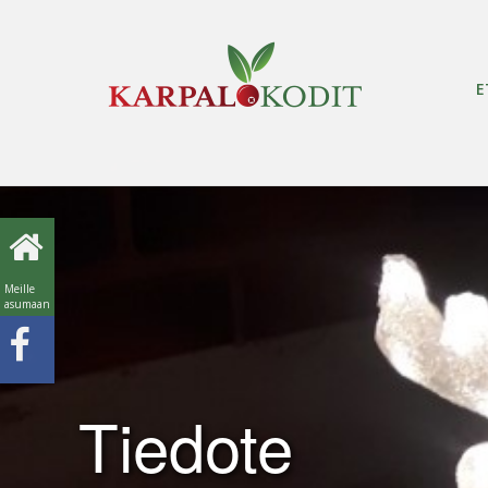
Siirry
suoraan
sisältöön
E
Meille
asumaan
Tiedote