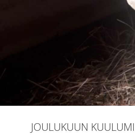
JOULUKUUN KUULUMI