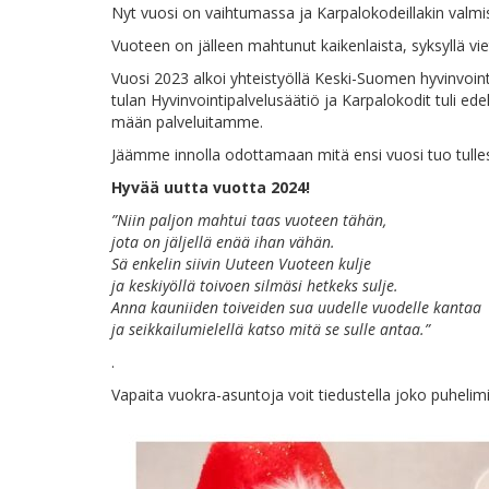
Nyt vuo­si on vaih­tu­mas­sa ja Kar­pa­lo­ko­deil­la­kin val­
Vuo­teen on jäl­leen mah­tu­nut kai­ken­lais­ta, syk­syl­lä v
Vuo­si 2023 al­koi yh­teis­työl­lä Kes­ki-Suo­men hy­vin­voin­t
tu­lan Hy­vin­voin­ti­pal­ve­lusää­tiö ja Kar­pa­lo­ko­dit tu­li ed
mään palveluitamme.
Jääm­me in­nol­la odot­ta­maan mi­tä en­si vuo­si tuo tull
Hy­vää uut­ta vuot­ta 2024!
”Niin pal­jon mah­tui taas vuo­teen tä­hän,
jo­ta on jäl­jel­lä enää ihan vä­hän.
Sä en­ke­lin sii­vin Uu­teen Vuo­teen kul­je
ja kes­kiyöl­lä toi­voen sil­mä­si het­keks sul­je.
An­na kau­nii­den toi­vei­den sua uu­del­le vuo­del­le kan­taa
ja seik­kai­lu­mie­lel­lä kat­so mi­tä se sul­le antaa.”
.
Va­pai­ta vuo­kra-asun­to­ja voit tie­dus­tel­la jo­ko pu­he­l