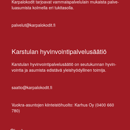
Kar­pa­lo­ko­dit tar­joa­vat vam­mais­pal­ve­lu­lain mu­kais­ta pal­ve­
lua­su­mis­ta kol­mel­la eri tukitasolla.
palvelut@karpalokodit.fi
Karstulan hyvinvointipalvelusäätiö
Kars­tu­lan hy­vin­voin­ti­pal­ve­lusää­tiö on seu­tu­kun­nan hy­vin­
voin­tia ja asu­mis­ta edis­tä­vä yleis­hyö­dyl­li­nen toimija.
saatio@karpalokodit.fi
Vuo­kra-asun­to­jen kiin­teis­tö­huol­to: Kar­hus Oy (
0400 660
780
)