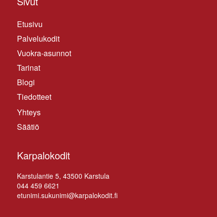
Sivut
Etusivu
Palvelukodit
Vuokra-asunnot
Tarinat
Blogi
Tiedotteet
Yhteys
Säätiö
Karpalokodit
Kars­tu­lan­tie 5, 43500 Karstula
044 459 6621
etunimi.sukunimi@karpalokodit.fi