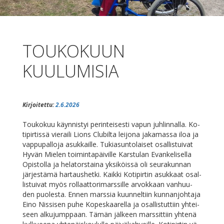
TOUKOKUUN
KUULUMISIA
Kirjoitettu:
2.6.2026
Tou­ko­kuu käyn­nis­tyi pe­rin­tei­ses­ti va­pun juh­lin­nal­la. Ko­
ti­pir­tis­sä vie­rai­li Lions Clu­bil­ta lei­jo­na ja­ka­mas­sa iloa ja
vap­pu­pal­lo­ja asuk­kail­le. Tu­kia­sun­to­lai­set osal­lis­tui­vat
Hy­vän Mie­len toi­min­ta­päi­vil­le Kars­tu­lan Evan­ke­li­sel­la
Opis­tol­la ja he­la­tors­tai­na yk­si­köis­sä oli seu­ra­kun­nan
jär­jes­tä­mä har­taus­het­ki. Kaik­ki Ko­ti­pir­tin asuk­kaat osal­
lis­tui­vat myös rol­laat­to­ri­mars­sil­le ar­vok­kaan van­huu­
den puo­les­ta. En­nen mars­sia kuun­nel­tiin kun­nan­joh­ta­ja
Ei­no Nis­si­sen pu­he Ko­pes­kaa­rel­la ja osal­lis­tut­tiin yh­tei­
seen al­ku­jump­paan. Tä­män jäl­keen mars­sit­tiin yh­te­nä