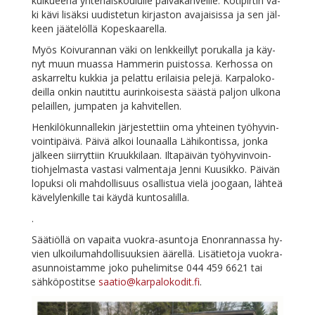
kul­ku­ee­na yh­te­näis­kou­lul­le päi­vä­kah­veil­le. Ko­ti­pir­tin vä­
ki kä­vi li­säk­si uu­dis­te­tun kir­jas­ton ava­jai­sis­sa ja sen jäl­
keen jää­te­löl­lä Kopeskaarella.
Myös Koi­vu­ran­nan vä­ki on lenk­keil­lyt po­ru­kal­la ja käy­
nyt muun muas­sa Ham­me­rin puis­tos­sa. Ker­hos­sa on
as­kar­rel­tu kuk­kia ja pe­lat­tu eri­lai­sia pe­le­jä. Kar­pa­lo­ko­
deil­la on­kin nau­tit­tu au­rin­koi­ses­ta sääs­tä pal­jon ul­ko­na
pe­lail­len, jum­pa­ten ja kahvitellen.
Hen­ki­lö­kun­nal­le­kin jär­jes­tet­tiin oma yh­tei­nen työ­hy­vin­
voin­ti­päi­vä. Päi­vä al­koi lou­naal­la Lä­hi­kon­tis­sa, jon­ka
jäl­keen siir­ryt­tiin Kruuk­ki­laan. Il­ta­päi­vän työ­hy­vin­voin­
tioh­jel­mas­ta vas­ta­si val­men­ta­ja Jen­ni Kuusik­ko. Päi­vän
lo­puk­si oli mah­dol­li­suus osal­lis­tua vie­lä joo­gaan, läh­teä
kä­ve­ly­len­kil­le tai käy­dä kuntosalilla.
.
Sää­tiöl­lä on va­pai­ta vuo­kra-asun­to­ja Enon­ran­nas­sa hy­
vien ul­koi­lu­mah­dol­li­suuk­sien ää­rel­lä. Li­sä­tie­to­ja vuo­kra-
asun­nois­tam­me jo­ko pu­he­li­mit­se 044 459 6621 tai
säh­kö­pos­tit­se
saatio@karpalokodit.fi
.