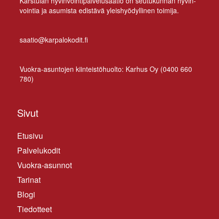
Kars­tu­lan hy­vin­voin­ti­pal­ve­lusää­tiö on seu­tu­kun­nan hy­vin­
voin­tia ja asu­mis­ta edis­tä­vä yleis­hyö­dyl­li­nen toimija.
saatio@karpalokodit.fi
Vuo­kra-asun­to­jen kiin­teis­tö­huol­to: Kar­hus Oy (
0400 660
780
)
Sivut
Etusivu
Palvelukodit
Vuokra-asunnot
Tarinat
Blogi
Tiedotteet