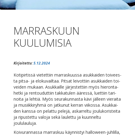
MARRASKUUN
KUULUMISIA
Kirjoitettu:
5.12.2024
Ko­ti­pir­tis­sä vie­tet­tiin mar­ras­kuus­sa asuk­kai­den toi­vees­
ta pit­sa- ja elo­ku­vail­taa. Pit­sat lei­vot­tiin asuk­kai­den toi­
vei­den mu­kaan. Asuk­kail­le jär­jes­tet­tiin myös hie­ron­ta­
het­ki ja ren­tou­dut­tiin tak­ka­tu­len ää­res­sä, luet­tiin ta­ri­
noi­ta ja leh­tiä. Myös seu­ra­kun­nas­ta kä­vi jäl­leen vie­rai­ta
ja musiik­ki­ryh­mä on jat­ku­nut ker­ran vii­kos­sa. Asuk­kai­
den kans­sa on pe­lat­tu pe­le­jä, as­kar­rel­tu jou­lu­ko­ris­tei­ta
ja ri­pus­tet­tu va­lo­ja se­kä lau­let­tu ja kuun­nel­tu
joululauluja.
Koi­vu­ran­nas­sa mar­ras­kuu käyn­nis­tyi hal­loween-juh­lil­la,