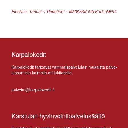
Etusivu
>
Tarinat
>
Tiedotteet
>
MARRASKUUN
KUULUMISIA
Karpalokodit
Kar­pa­lo­ko­dit tar­joa­vat vam­mais­pal­ve­lu­lain mu­kais­ta pal­ve­
lua­su­mis­ta kol­mel­la eri tukitasolla.
palvelut@karpalokodit.fi
Karstulan hyvinvointipalvelusäätiö