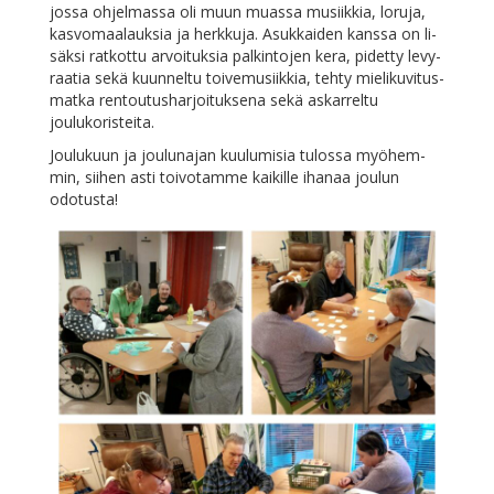
jos­sa oh­jel­mas­sa oli muun muas­sa musiik­kia, lo­ru­ja,
kas­vo­maa­lauk­sia ja herk­ku­ja. Asuk­kai­den kans­sa on li­
säk­si rat­kot­tu ar­voi­tuk­sia pal­kin­to­jen ke­ra, pi­det­ty le­vy­
raa­tia se­kä kuun­nel­tu toi­ve­musiik­kia, teh­ty mie­li­ku­vi­tus­
mat­ka ren­tou­tus­har­joi­tuk­se­na se­kä as­kar­rel­tu
joulukoristeita.
Jou­lu­kuun ja jou­lun­ajan kuu­lu­mi­sia tu­los­sa myö­hem­
min, sii­hen as­ti toi­vo­tam­me kai­kil­le iha­naa jou­lun
odotusta!