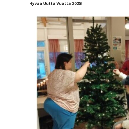
Hy­vää Uut­ta Vuot­ta 2025!