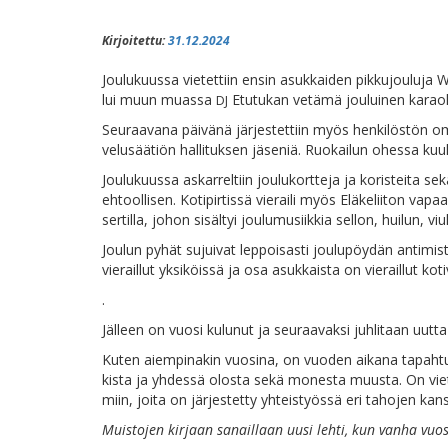
Kirjoitettu:
31.12.2024
Jou­lu­kuus­sa vie­tet­tiin en­sin asuk­kai­den pik­ku­jou­lu­j
lui muun muas­sa
Etu­tu­kan ve­tä­mä jou­lui­nen ka­rao
DJ
Seu­raa­va­na päi­vä­nä jär­jes­tet­tiin myös hen­ki­lös­tön oma j
ve­lusää­tiön hal­li­tuk­sen jä­se­niä. Ruo­kai­lun ohes­sa k
Jou­lu­kuus­sa as­kar­rel­tiin jou­lu­kort­te­ja ja ko­ris­tei­ta s
eh­tool­li­sen. Ko­ti­pir­tis­sä vie­rai­li myös Elä­ke­lii­ton va­
ser­til­la, jo­hon si­säl­tyi jou­lu­musiik­kia sel­lon, hui­lun,
Jou­lun py­hät su­jui­vat lep­poi­sas­ti jou­lu­pöy­dän an­ti­mis
vie­rail­lut yk­si­köis­sä ja osa asuk­kais­ta on vie­rail­lut ko­
.
Jäl­leen on vuo­si ku­lu­nut ja seu­raa­vak­si juh­li­taan uut­t
Ku­ten ai­em­pi­na­kin vuo­si­na, on vuo­den ai­ka­na ta­pah­tu­nu
kis­ta ja yh­des­sä olos­ta se­kä mo­nes­ta muus­ta. On vie­te
miin, joi­ta on jär­jes­tet­ty yh­teis­työs­sä eri ta­ho­jen 
Muis­to­jen kir­jaan sa­nail­laan uusi leh­ti, kun van­ha vuo­si