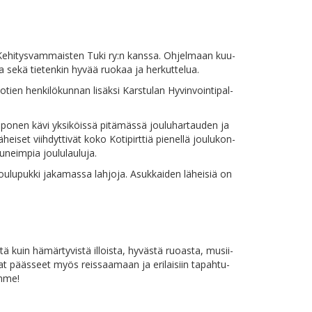
lan Ke­hi­tys­vam­mais­ten Tu­ki ry:n kans­sa. Oh­jel­maan kuu­
ta se­kä tie­ten­kin hy­vää ruo­kaa ja herkuttelua.
­tien hen­ki­lö­kun­nan li­säk­si Kars­tu­lan Hy­vin­voin­ti­pal­
op­po­nen kä­vi yk­si­köis­sä pi­tä­mäs­sä jou­lu­har­tau­den ja
ei­set viih­dyt­ti­vät ko­ko Ko­ti­pirt­tiä pie­nel­lä jou­lu­kon­
 kau­neim­pia joululauluja.
Jou­lu­puk­ki ja­ka­mas­sa lah­jo­ja. Asuk­kai­den lä­hei­siä on
­tä kuin hä­mär­ty­vis­tä il­lois­ta, hy­väs­tä ruo­as­ta, musii­
ovat pääs­seet myös reis­saa­maan ja eri­lai­siin ta­pah­tu­
amme!