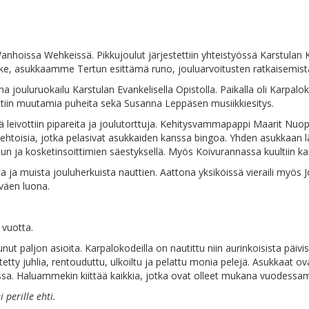
a Wan­hois­sa Weh­keis­sä. Pik­ku­jou­lut jär­jes­tet­tiin yh­teis­työs­sä Kars­tu­
­ke, asuk­kaam­me Ter­tun esit­tä­mä ru­no, jou­luar­voi­tus­ten rat­kai­se­mis­
ou­lu­ruo­kai­lu Kars­tu­lan Evan­ke­li­sel­la Opis­tol­la. Pai­kal­la oli Kar­pa­lo­ko
uul­tiin muu­ta­mia pu­hei­ta se­kä Susan­na Lep­pä­sen musiikkiesitys.
e­kä lei­vot­tiin pi­pa­rei­ta ja jou­lu­tort­tu­ja. Ke­hi­tys­vam­ma­pap­pi Maa­rit Nu
paa­eh­toi­sia, jot­ka pe­la­si­vat asuk­kai­den kans­sa bin­goa. Yh­den asuk­kaan lä­h
 viu­lun ja kos­ke­tin­soit­ti­mien säes­tyk­sel­lä. Myös Koi­vu­ran­nas­sa kuul­tiin
­ta ja muis­ta jou­lu­her­kuis­ta naut­tien. Aat­to­na yk­si­köis­sä vie­rai­li myös 
ti­väen luona.
a vuotta.
t pal­jon asioi­ta. Kar­pa­lo­ko­deil­la on nau­tit­tu niin au­rin­koi­sis­ta päi­vis
t­ty juh­lia, ren­tou­dut­tu, ul­koil­tu ja pe­lat­tu mo­nia pe­le­jä. Asuk­kaat 
kans­sa. Ha­luam­me­kin kiit­tää kaik­kia, jot­ka ovat ol­leet mu­ka­na vuodess
 pe­ril­le ehti.